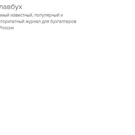
лавбух
амый известный, популярный и
вторитетный журнал для бухгалтеров
 России