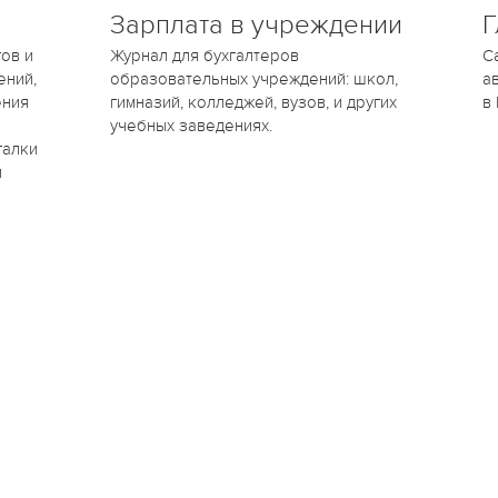
Зарплата в учреждении
Г
ов и
Журнал для бухгалтеров
С
ений,
образовательных учреждений: школ,
а
ения
гимназий, колледжей, вузов, и других
в
учебных заведениях.
галки
и