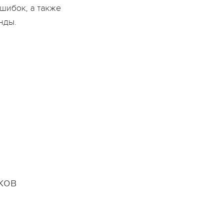
шибок, а также
нды.
ков