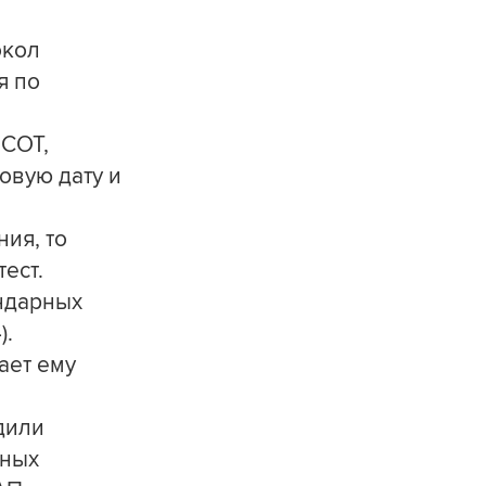
окол
я по
ИСОТ,
овую дату и
ия, то
ест.
ендарных
).
ает ему
дили
нных