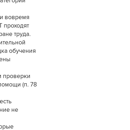
Категории
 и вовремя
Т проходят
ране труда.
нительной
ядка обучения
лены
и проверки
омощи (п. 78
есть
ание не
торые